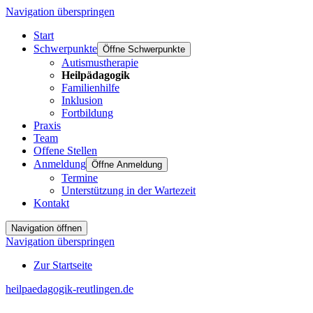
Navigation überspringen
Start
Schwerpunkte
Öffne Schwerpunkte
Autismustherapie
Heilpädagogik
Familienhilfe
Inklusion
Fortbildung
Praxis
Team
Offene Stellen
Anmeldung
Öffne Anmeldung
Termine
Unterstützung in der Wartezeit
Kontakt
Navigation öffnen
Navigation überspringen
Zur Startseite
heilpaedagogik-reutlingen.de